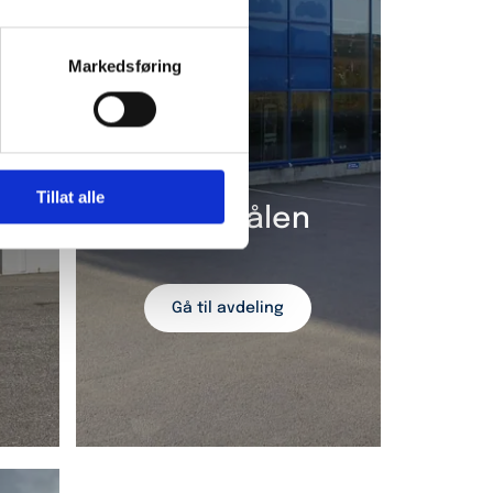
Markedsføring
Tillat alle
Vesterålen
Gå til avdeling