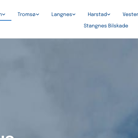
m
Tromsø
Langnes
Harstad
Veste
Stangnes Bilskade