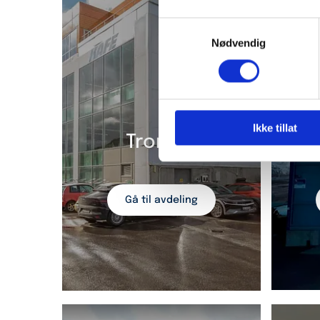
Samtykkevalg
Nødvendig
Ikke tillat
Tromsø
Gå til avdeling