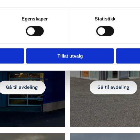
Egenskaper
Statistikk
Tillat utvalg
Harstad
Langnes
Gå til avdeling
Gå til avdeling